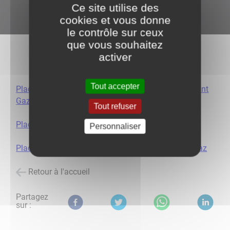
Ce site utilise des
cookies et vous donne
le contrôle sur ceux
que vous souhaitez
activer
Tout accepter
Plaquette de présentation du compteur communicant
Gaz
Tout refuser
Plaquette mieux vivre ses consommations
Personnaliser
Plaquette avantages du compteur communicant Gaz
Retour à l'accueil
Partagez
sur :