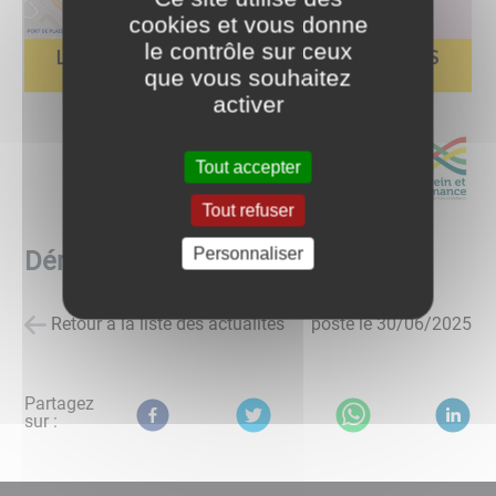
cookies et vous donne
le contrôle sur ceux
que vous souhaitez
activer
Tout accepter
Tout refuser
Personnaliser
Déménagement siège de la CCSA
Retour à la liste des actualités
posté le
30/06/2025
Partagez
sur :